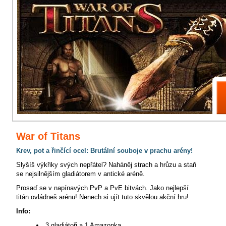
War of Titans
Krev, pot a řinčící ocel: Brutální souboje v prachu arény!
Slyšíš výkřiky svých nepřátel? Naháněj strach a hrůzu a staň
se nejsilnějším gladiátorem v antické aréně.
Prosaď se v napínavých PvP a PvE bitvách. Jako nejlepší
titán ovládneš arénu! Nenech si ujít tuto skvělou akční hru!
Info:
3 gladiátoři a 1 Amazonka