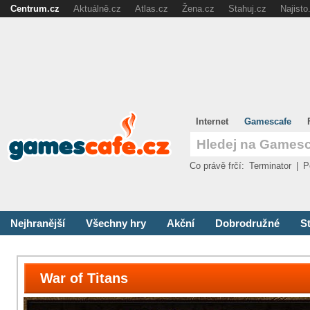
Centrum.cz
Aktuálně.cz
Atlas.cz
Žena.cz
Stahuj.cz
Najisto
Internet
Gamescafe
Co právě frčí:
Terminator
|
P
Nejhranější
Všechny hry
Akční
Dobrodružné
St
War of Titans