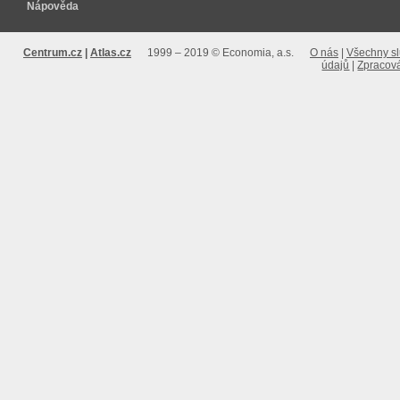
Nápověda
Centrum.cz
Atlas.cz
1999 – 2019 © Economia, a.s.
O nás
Všechny s
údajů
Zpracová