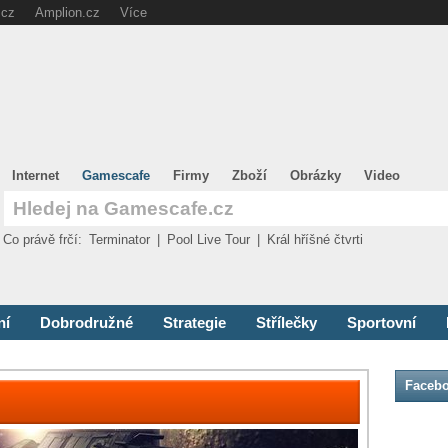
.cz
Amplion.cz
Více
Internet
Gamescafe
Firmy
Zboží
Obrázky
Video
Co právě frčí:
Terminator
|
Pool Live Tour
|
Král hříšné čtvrti
ní
Dobrodružné
Strategie
Střílečky
Sportovní
Faceb