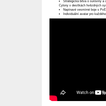
Strategická bitva o suroviny a
Cylony v desítkách hvězdných s
Napínavé vesmírné boje s Pv
Individuální avatar pro každéh