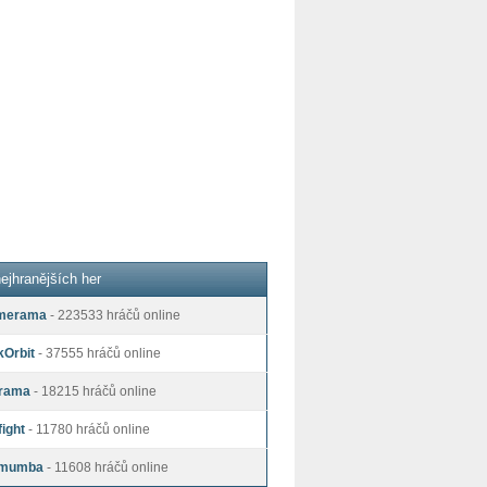
ejhranějších her
merama
- 223533 hráčů online
kOrbit
- 37555 hráčů online
rama
- 18215 hráčů online
ight
- 11780 hráčů online
mumba
- 11608 hráčů online