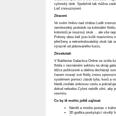
cylonský útok. Společně tak můžou zaúto
Loď znovuzrození.
Ztraceni
Ve svém hněvu nad ztrátou Lodě znovuzro
nemilosrdný protiútok na koloniální flotil
kolonistů je nouzový skok ... ale vše nej
Pohony obou lodí jsou kvůli masivnímu i
přetíženy a nekontrolovatelný skok tak 
výrazně od plánovaného kurzu.
Ztroskotali
V Battlestar Galactica Online se ocitla k
flotila v neznámém sektoru na okraji galax
těžce poškozené a oběma docházejí suro
časem musejí své flotily znovu zprovozni
systémem pomocí zásob tylia, kovů a vody
hledá zoufale únikovou cestu a pokračuj
dokud nebudou Cyloni natolik silní, aby 
vesmíru.
Co by tě mohlo ještě zajímat:
Námět a mnoho postav z kultov
3D grafika poskytující skvělý 