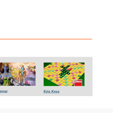
venar
Kris Kros