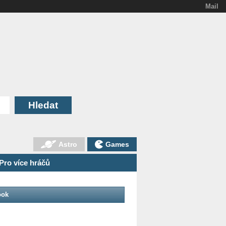
Mail
Astro
Games
Pro více hráčů
ook