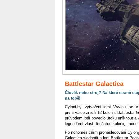
Battlestar Galactica
Člověk nebo stroj? Na které straně sto
na tobě!
Cyloni byli vytvořeni lidmi. Vyvinuli se. V
první válce zničili 12 kolonií. Battlestar
průvodem lodí povedlo útoku uniknout a 
legendární vlast, třináctou kolonii, jmé
Po nohoměsíčním pronásledování Cylony 
Galactica sjednotit s lodí Battlestar Pega