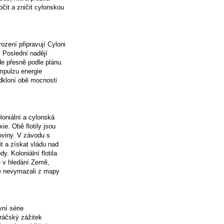
čit a zničit cylonskou
zení připravují Cyloni
u. Poslední nadějí
de přesně podle plánu.
mpulzu energie
odkloní obě mocnosti
oloniální a cylonská
ie. Obě flotily jsou
viny. V závodu s
t a získat vládu nad
. Koloniální flotila
e v hledání Země,
je nevymazali z mapy
ní série
hráčský zážitek