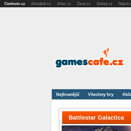
Centrum.cz
Aktuálně.cz
Atlas.cz
Žena.cz
Stahuj.cz
Najisto
Nejhranější
Všechny hry
Akč
Battlestar Galactica