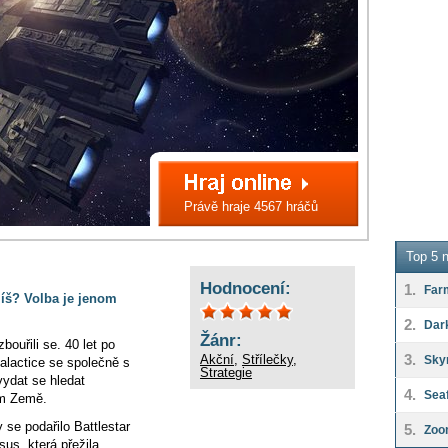
Právě hraje 4567 hráčů
Top 5 n
Hodnocení:
1.
Far
jíš? Volba je jenom
2.
Dar
Žánr:
zbouřili se. 40 let po
3.
Akční
,
Střílečky
,
Sky
 Galactice se společně s
Strategie
vydat se hledat
4.
Seaf
nem Země.
se podařilo Battlestar
5.
Zoo
sus, která přežila