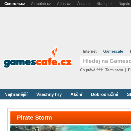
Centrum.cz
Aktuálně.cz
Atlas.cz
Žena.cz
Stahuj.cz
Najisto
Internet
Gamescafe
Co právě frčí:
Terminator
|
P
Nejhranější
Všechny hry
Akční
Dobrodružné
St
Pirate Storm