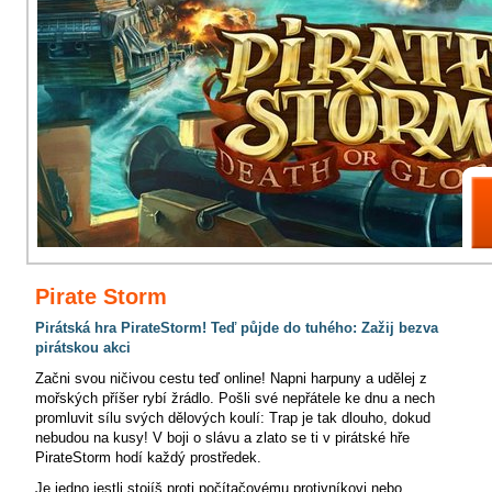
Pirate Storm
Pirátská hra PirateStorm! Teď půjde do tuhého: Zažij bezva
pirátskou akci
Začni svou ničivou cestu teď online! Napni harpuny a udělej z
mořských příšer rybí žrádlo. Pošli své nepřátele ke dnu a nech
promluvit sílu svých dělových koulí: Trap je tak dlouho, dokud
nebudou na kusy! V boji o slávu a zlato se ti v pirátské hře
PirateStorm hodí každý prostředek.
Je jedno jestli stojíš proti počítačovému protivníkovi nebo