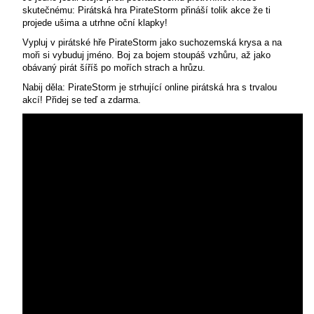
skutečnému: Pirátská hra PirateStorm přináší tolik akce že ti
projede ušima a utrhne oční klapky!
Vypluj v pirátské hře PirateStorm jako suchozemská krysa a na
moři si vybuduj jméno. Boj za bojem stoupáš vzhůru, až jako
obávaný pirát šíříš po mořích strach a hrůzu.
Nabij děla: PirateStorm je strhující online pirátská hra s trvalou
akcí! Přidej se teď a zdarma.