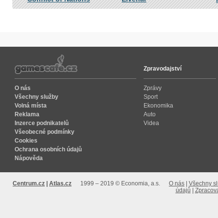
Zpravodajství
O nás
Zprávy
Všechny služby
Sport
Volná místa
Ekonomika
Reklama
Auto
Inzerce podnikatelů
Videa
Všeobecné podmínky
Cookies
Ochrana osobních údajů
Nápověda
Centrum.cz
Atlas.cz
1999 – 2019 © Economia, a.s.
O nás
Všechny s
údajů
Zpracová