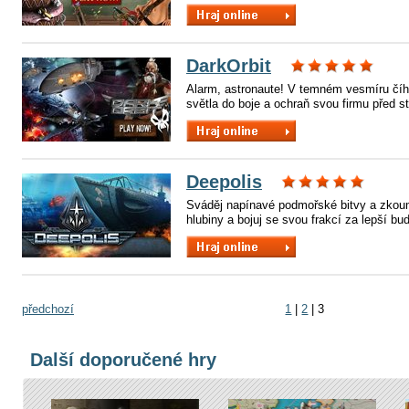
DarkOrbit
Alarm, astronaute! V temném vesmíru číhá
světla do boje a ochraň svou firmu před s
Deepolis
Sváděj napínavé podmořské bitvy a zkou
hlubiny a bojuj se svou frakcí za lepší bu
předchozí
1
|
2
|
3
Další doporučené hry