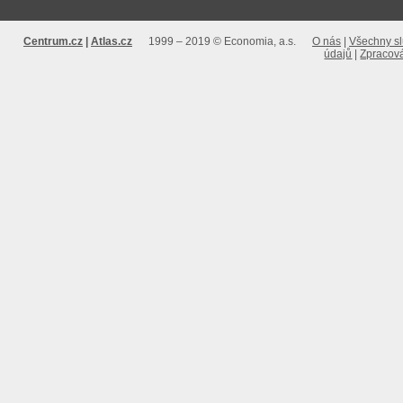
Centrum.cz
Atlas.cz
1999 – 2019 © Economia, a.s.
O nás
Všechny s
údajů
Zpracová