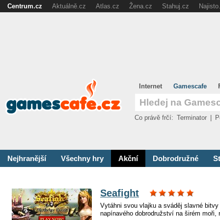
Centrum.cz
Aktuálně.cz
Atlas.cz
Žena.cz
Stahuj.cz
Najisto
Internet
Gamescafe
Co právě frčí:
Terminator
|
P
Nejhranější
Všechny hry
Akční
Dobrodružné
St
Seafight
Vytáhni svou vlajku a sváděj slavné bitvy
napínavého dobrodružství na širém moři, n