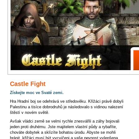
Castle Fight
Získejte moc ve Svaté zemi.
Hra Hradní boj se odehrává ve středověku. Křižáci právě dobyli
Palestinu a tisíce dobrodruhů je následovalo s vidinou nalezení
štěstí v novém světě.
Avšak vládci země se velmi rychle znesvářili a záhy bojovali
jeden proti druhému. Jste majitelem vlastní půdy a rybaříte,
chováte dobytek a sklízíte bohatou úrodu. Abyste se mohli
bránit, křižáci musí být vycvičeni a vaše pevnost vylepšena.