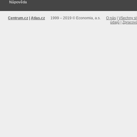
Nápověda
Centrum.cz
Atlas.cz
1999 – 2019 © Economia, a.s.
O nás
Všechny s
údajů
Zpracová