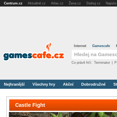
Centrum.cz
Aktuálně.cz
Atlas.cz
Žena.cz
Stahuj.cz
Najisto
Internet
Gamescafe
Co právě frčí:
Terminator
|
P
Nejhranější
Všechny hry
Akční
Dobrodružné
St
Castle Fight