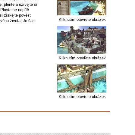
e, pleňte a užívejte si
 Plavte se napříč
i získejte pověst
Kliknutím otevřete obrázek
svého života! Je čas
Kliknutím otevřete obrázek
Kliknutím otevřete obrázek