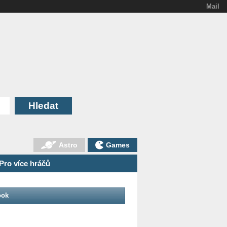
Mail
Astro
Games
Pro více hráčů
ook