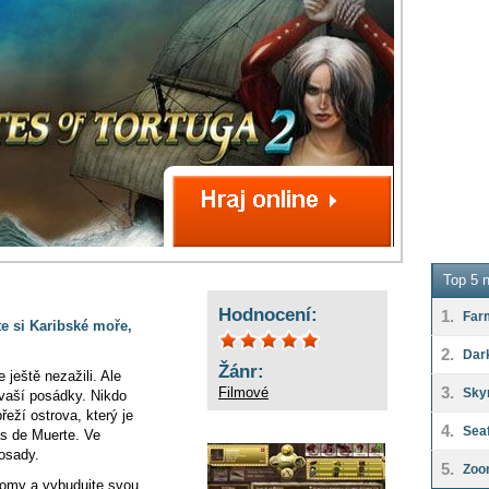
Top 5 n
Hodnocení:
1.
Far
e si Karibské moře,
2.
Dar
Žánr:
 ještě nezažili. Ale
3.
Filmové
Sky
 vaší posádky. Nikdo
řeží ostrova, který je
4.
Seaf
as de Muerte. Ve
 osady.
5.
Zoo
domy a vybudujte svou