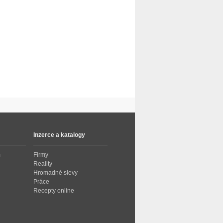
Inzerce a katalogy
m
Firmy
Reality
Hromadné slevy
Práce
Recepty online