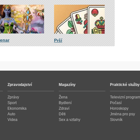
venar
Prší
Zpravodajství
Magazíny
Praktické služby
Zprávy
Žena
Televizní progra
Sport
Bydlení
Počasí
Ekonomika
Zdraví
Horoskopy
Auto
Děti
Jména pro psy
Videa
Sex a vztahy
Slovník