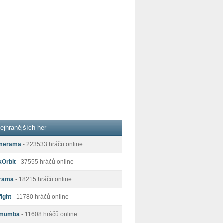
ejhranějších her
merama
- 223533 hráčů online
kOrbit
- 37555 hráčů online
rama
- 18215 hráčů online
ight
- 11780 hráčů online
mumba
- 11608 hráčů online