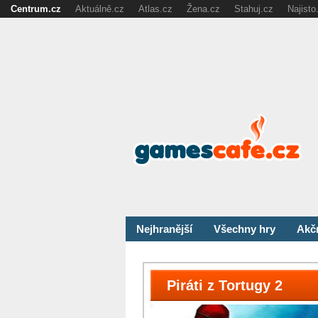
Centrum.cz
Aktuálně.cz
Atlas.cz
Žena.cz
Stahuj.cz
Najisto
Nejhranější
Všechny hry
Akč
Piráti z Tortugy 2