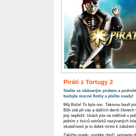
Piráti z Tortugy 2
Staňte se obávaným pirátem a podrobt
budujte mocné flotily a pleňte osady!
Můj Bože! To byla noc. Takovou bouři jste
Bůh stál při vás a dalších devíti členech
jiný nepřežil. Uvázli jste na mělčině u pob
jedním z tisíců ostrůvků nazývaných Isl
skutečnosti je to dobré místo k založení
Založte osadu, vyrobte zboží, postavte 