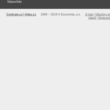
Nápověda
Centrum.cz
Atlas.cz
1999 – 2019 © Economia, a.s.
O nás
Všechny s
údajů
Zpracová