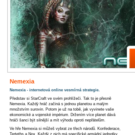
Nemexia
Nemexia - internetová online vesmírná strategie.
Představ si StarCraft ve svém prohlížeči. Tak to je přesně
Nemexia. Každý hráč začiná s jednou planetou a malým
množstvím surovin. Potom je už na tobě, jak vyvinete vaše
ekonomické a vojenské impérium. Držením více planet dává
hráči šanci být silnější a mít výhodu oproti nepřátelům.
Ve hře Nemexia si můžeš vybrat ze třech národů. Konfederace,
Terteths a Nox. Každý z nich má specifické armádní jednotky,