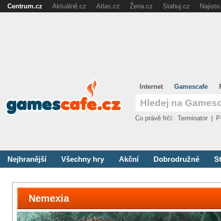
Centrum.cz
Aktuálně.cz
Atlas.cz
Žena.cz
Stahuj.cz
Najisto
Internet
Gamescafe
Co právě frčí:
Terminator
|
P
Nejhranější
Všechny hry
Akční
Dobrodružné
St
Nemexia