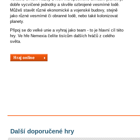
dobře vycvičené jednotky a skvěle ozbrojené vesmírné lodě.
Můžeš stavět různé ekonomické a vojenské budovy, stejně
jako různé vesmírné či obranné lodě, nebo také kolonizovat
planety.
Připoj se do velké unie a vyhraj jako team - to je hlavní cíl této
hry. Ve hře Nemexia čelíte tisícům dalších hráčů z celého
světa.
Další doporučené hry