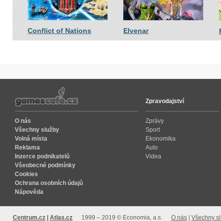
Conflict of Nations
Elvenar
Zpravodajství
O nás
Zprávy
Všechny služby
Sport
Volná místa
Ekonomika
Reklama
Auto
Inzerce podnikatelů
Videa
Všeobecné podmínky
Cookies
Ochrana osobních údajů
Nápověda
Centrum.cz
Atlas.cz
1999 – 2019 © Economia, a.s.
O nás
Všechny s