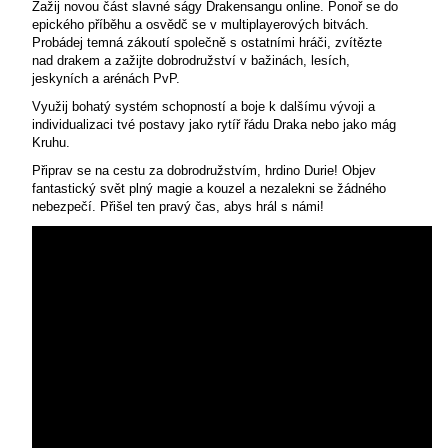
Zažij novou část slavné ságy Drakensangu online. Ponoř se do
epického příběhu a osvědč se v multiplayerových bitvách.
Probádej temná zákoutí společně s ostatními hráči, zvítězte
nad drakem a zažijte dobrodružství v bažinách, lesích,
jeskyních a arénách PvP.
Využij bohatý systém schopností a boje k dalšímu vývoji a
individualizaci tvé postavy jako rytíř řádu Draka nebo jako mág
Kruhu.
Připrav se na cestu za dobrodružstvím, hrdino Durie! Objev
fantastický svět plný magie a kouzel a nezalekni se žádného
nebezpečí. Přišel ten pravý čas, abys hrál s námi!