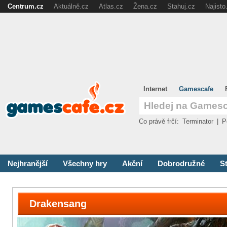
Centrum.cz
Aktuálně.cz
Atlas.cz
Žena.cz
Stahuj.cz
Najisto
Internet
Gamescafe
Co právě frčí:
Terminator
|
P
Nejhranější
Všechny hry
Akční
Dobrodružné
St
Drakensang