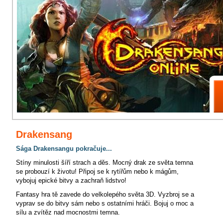
Drakensang
Sága Drakensangu pokračuje...
Stíny minulosti šíří strach a děs. Mocný drak ze světa temna
se probouzí k životu! Připoj se k rytířům nebo k mágům,
vybojuj epické bitvy a zachraň lidstvo!
Fantasy hra tě zavede do velkolepého světa 3D. Vyzbroj se a
vyprav se do bitvy sám nebo s ostatními hráči. Bojuj o moc a
sílu a zvítěz nad mocnostmi temna.