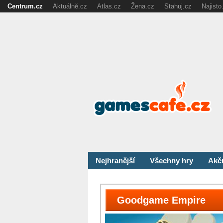
Centrum.cz
Aktuálně.cz
Atlas.cz
Žena.cz
Stahuj.cz
Najisto
Nejhranější
Všechny hry
Akč
Goodgame Empire