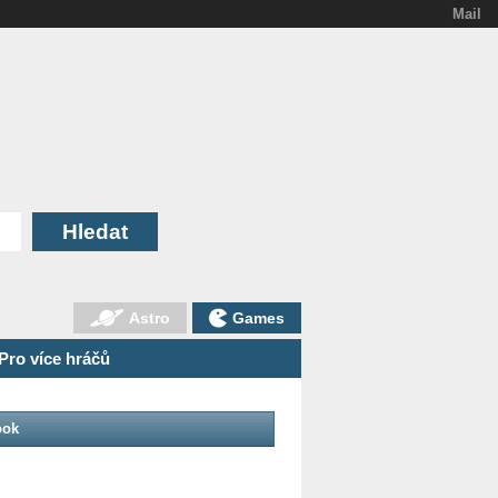
Mail
Astro
Games
Pro více hráčů
ook