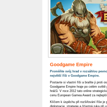
Goodgame Empire
Proměňte svůj hrad v rozsáhlou pevno
největší říši v Goodgame Empire.
Postavte si vlastní říši a braňte ji proti 
Goodgame Empire hraje po celém světě p
hráčů. V roce 2012 tato online strategick
cenu European Gamea Award za nejlepší 
Klíčem k úspěchu při rozšiřování říše je 
diplomacie, strategie a šťastná ruka při u