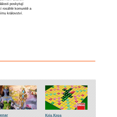
álosti poskytují
ší rosáhlé komunitě a
ímu království.
venar
Kris Kros