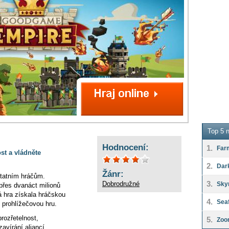
Top 5 n
Hodnocení:
1.
Far
st a vládněte
2.
Dar
Žánr:
ostatním hráčům.
3.
Dobrodružné
Sky
řes dvanáct milionů
á hra získala hráčskou
4.
Seaf
prohlížečovou hru.
prozřetelnost,
5.
Zoo
zavírání aliancí.