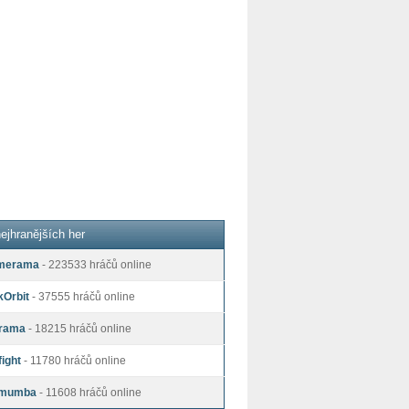
ejhranějších her
merama
- 223533 hráčů online
kOrbit
- 37555 hráčů online
rama
- 18215 hráčů online
ight
- 11780 hráčů online
mumba
- 11608 hráčů online