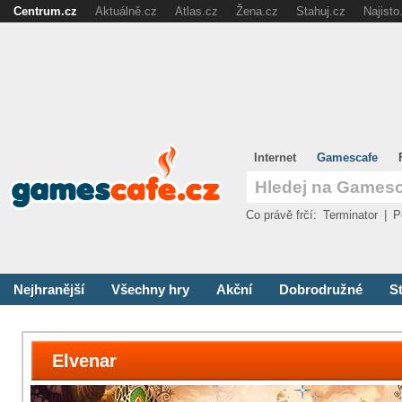
Centrum.cz
Aktuálně.cz
Atlas.cz
Žena.cz
Stahuj.cz
Najisto
Internet
Gamescafe
Co právě frčí:
Terminator
|
P
Nejhranější
Všechny hry
Akční
Dobrodružné
St
Elvenar