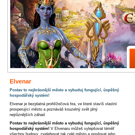
Elvenar
Postav to nejkrásnější město a vybuduj fungující, úspěšný
hospodářský systém!
Elvenar je bezplatná prohlížečová hra, ve které stavíš vlastní
prosperující město a poznáváš kouzelný svět plný
nejrůznějších záhad.
Postav to nejkrásnější město a vybuduj fungující, úspěšný
hospodářský systém!
V Elvenaru můžeš vylepšovat téměř
všechny budovy, zvelebovat tak celé město a posilovat jeho