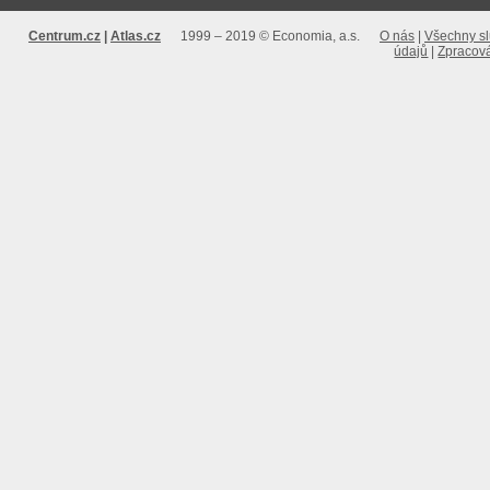
Centrum.cz
Atlas.cz
1999 – 2019 © Economia, a.s.
O nás
Všechny s
údajů
Zpracová