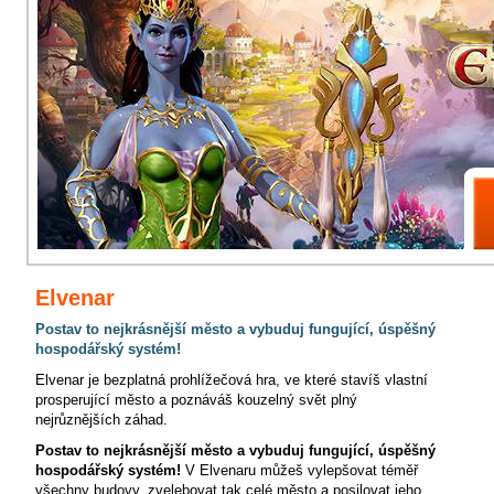
Elvenar
Postav to nejkrásnější město a vybuduj fungující, úspěšný
hospodářský systém!
Elvenar je bezplatná prohlížečová hra, ve které stavíš vlastní
prosperující město a poznáváš kouzelný svět plný
nejrůznějších záhad.
Postav to nejkrásnější město a vybuduj fungující, úspěšný
hospodářský systém!
V Elvenaru můžeš vylepšovat téměř
všechny budovy, zvelebovat tak celé město a posilovat jeho