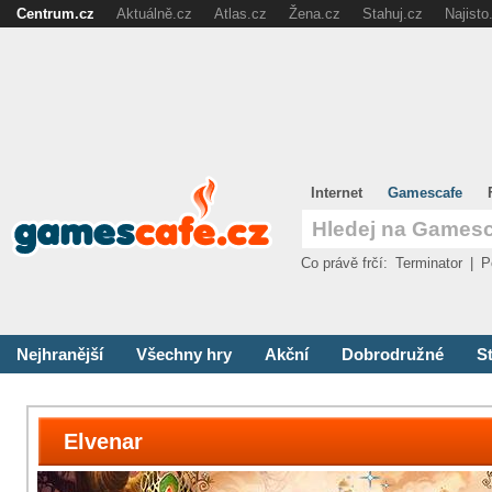
Centrum.cz
Aktuálně.cz
Atlas.cz
Žena.cz
Stahuj.cz
Najisto
Internet
Gamescafe
Co právě frčí:
Terminator
|
P
Nejhranější
Všechny hry
Akční
Dobrodružné
St
Elvenar