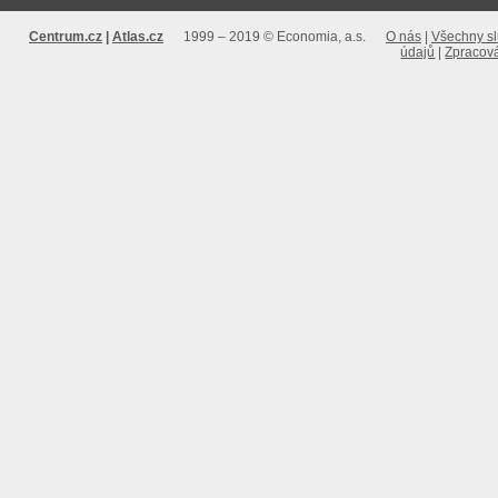
Centrum.cz
Atlas.cz
1999 – 2019 © Economia, a.s.
O nás
Všechny s
údajů
Zpracová