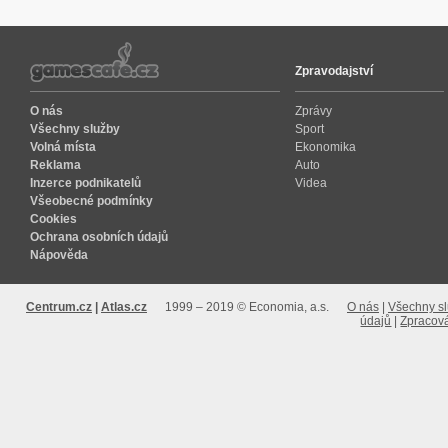
Zpravodajství
O nás
Zprávy
Všechny služby
Sport
Volná místa
Ekonomika
Reklama
Auto
Inzerce podnikatelů
Videa
Všeobecné podmínky
Cookies
Ochrana osobních údajů
Nápověda
Centrum.cz
Atlas.cz
1999 – 2019 © Economia, a.s.
O nás
Všechny s
údajů
Zpracová