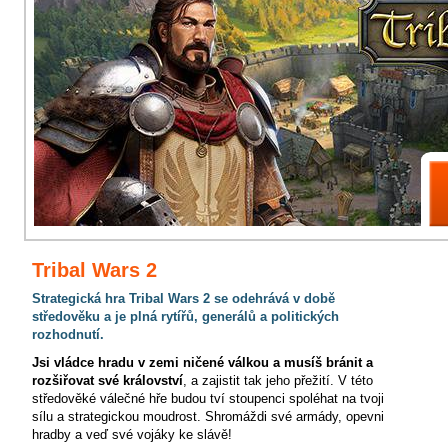
Tribal Wars 2
Strategická hra Tribal Wars 2 se odehrává v době
středověku a je plná rytířů, generálů a politických
rozhodnutí.
Jsi vládce hradu v zemi ničené válkou a musíš bránit a
rozšiřovat své království
, a zajistit tak jeho přežití. V této
středověké válečné hře budou tví stoupenci spoléhat na tvoji
sílu a strategickou moudrost. Shromáždi své armády, opevni
hradby a veď své vojáky ke slávě!