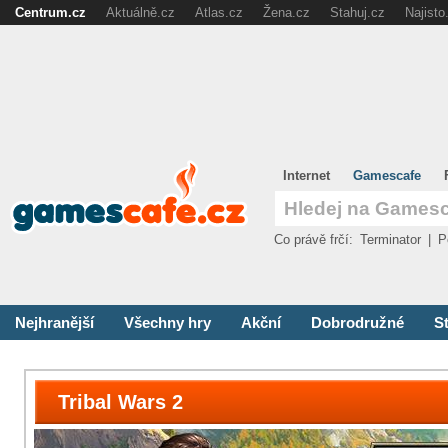
Centrum.cz
Aktuálně.cz
Atlas.cz
Žena.cz
Stahuj.cz
Najisto
Internet
Gamescafe
Co právě frčí:
Terminator
|
P
Nejhranější
Všechny hry
Akční
Dobrodružné
St
Tribal Wars 2