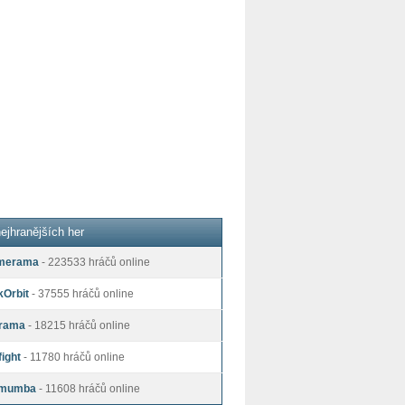
ejhranějších her
merama
- 223533 hráčů online
kOrbit
- 37555 hráčů online
rama
- 18215 hráčů online
ight
- 11780 hráčů online
mumba
- 11608 hráčů online