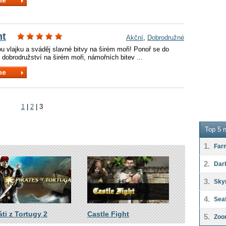
ht
Akční
,
Dobrodružné
u vlajku a sváděj slavné bitvy na širém moři! Ponoř se do
dobrodružství na širém moři, námořních bitev ...
1
|
2
|
3
Top 5 n
1.
Far
2.
Dar
3.
Sky
4.
Seaf
áti z Tortugy 2
Castle Fight
5.
Zoo