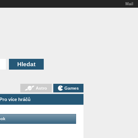
Mail
Astro
Games
Pro více hráčů
ook