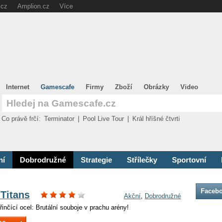
.cz
Amplion.cz
Více
Internet
Gamescafe
Firmy
Zboží
Obrázky
Video
Co právě frčí:
Terminator
|
Pool Live Tour
|
Král hříšné čtvrti
ní
Dobrodružné
Strategie
Střílečky
Sportovní
Faceb
 Titans
Akční
,
Dobrodružné
 řinčící ocel: Brutální souboje v prachu arény!