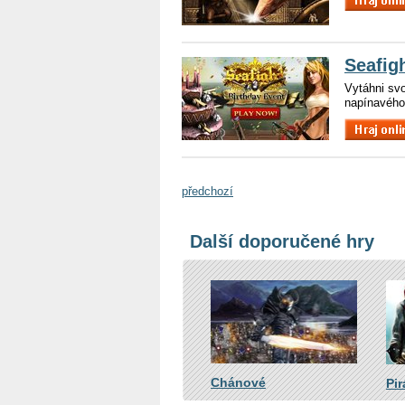
Seafig
Vytáhni svo
napínavého 
předchozí
Další doporučené hry
Chánové
Pir