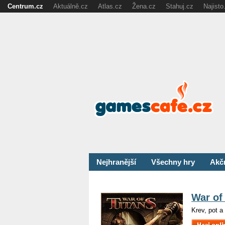
Centrum.cz
Aktuálně.cz
Atlas.cz
Žena.cz
Stahuj.cz
Najisto
Nejhranější
Všechny hry
Akč
War of
Krev, pot a