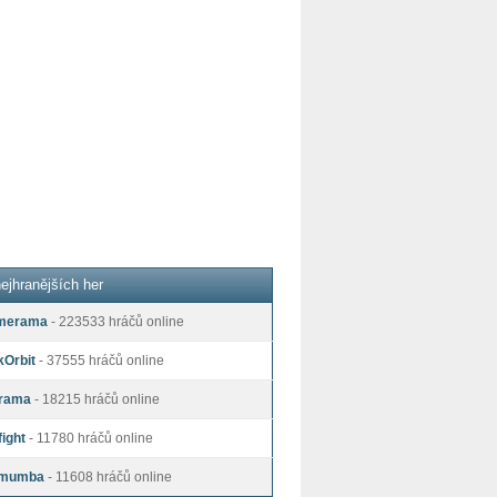
ejhranějších her
merama
- 223533 hráčů online
kOrbit
- 37555 hráčů online
rama
- 18215 hráčů online
ight
- 11780 hráčů online
mumba
- 11608 hráčů online