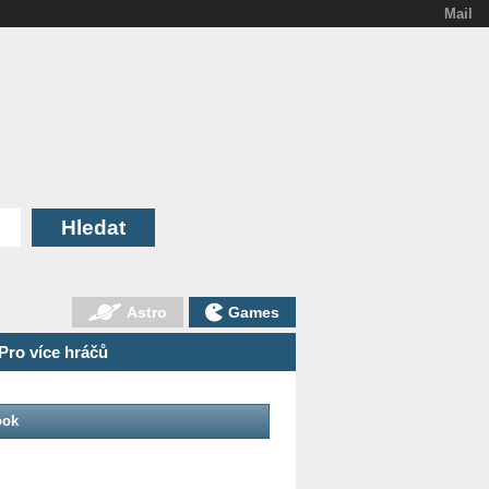
Mail
Astro
Games
Pro více hráčů
ook