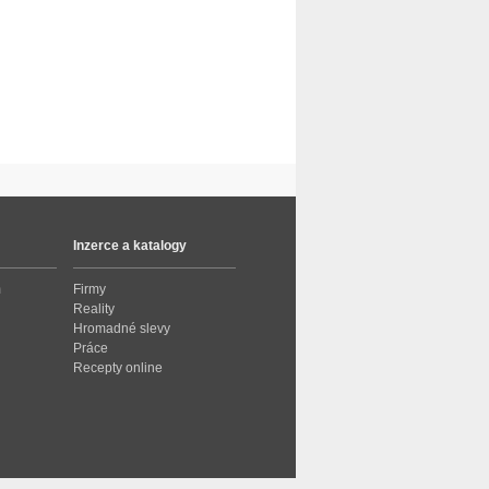
Inzerce a katalogy
m
Firmy
Reality
Hromadné slevy
Práce
Recepty online