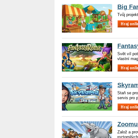
Big Fa
Tvůj projek
Fanta
Svět víl po
vlastní mag
Skyra
Staň se pro
servis pro p
Zoomu
Založ a pro
roztomilých