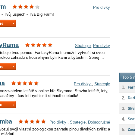
rm
Pro dívky
t - Tvůj úspěch - Tvá Big Farm!
syRama
Strategie
,
Pro dívky
třebuje tvou pomoc: FantasyRama ti umožní vytvořit si svou
ickou zahradu s kouzelnými bylinkami a bytostmi. Sbírej ...
Top 5 n
ma
Pro dívky
,
Strategie
1.
Far
vozovatelem letiště v online hře Skyrama. Stavba letiště, lety,
asažéry - čas letí rychlostí stíhacího letadla!
2.
Dar
3.
Sky
4.
Seaf
mba
Pro dívky
,
Strategie
,
Dobrodružné
vozuj svoji vlastní zoologickou zahradu plnou divokých zvířat a
5.
Zoo
 mláďat!