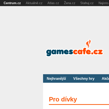
Centrum.cz
Aktuálně.cz
Atlas.cz
Žena.cz
Stahuj.cz
Najisto
Nejhranější
Všechny hry
Akč
Pro dívky