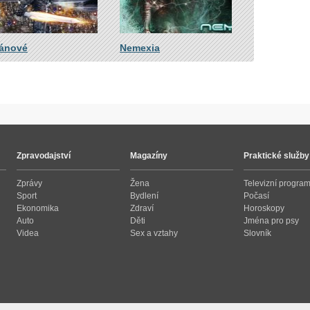
ánové
Nemexia
Zpravodajství
Magazíny
Praktické služby
Zprávy
Žena
Televizní progra
Sport
Bydlení
Počasí
Ekonomika
Zdraví
Horoskopy
Auto
Děti
Jména pro psy
Videa
Sex a vztahy
Slovník