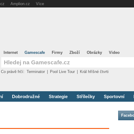
.cz
Amplion.cz
Více
Internet
Gamescafe
Firmy
Zboží
Obrázky
Video
Co právě frčí:
Terminator
|
Pool Live Tour
|
Král hříšné čtvrti
ní
Dobrodružné
Strategie
Střílečky
Sportovní
Faceb