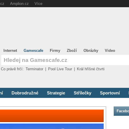
.cz
Amplion.cz
Více
Internet
Gamescafe
Firmy
Zboží
Obrázky
Video
Co právě frčí:
Terminator
|
Pool Live Tour
|
Král hříšné čtvrti
ní
Dobrodružné
Strategie
Střílečky
Sportovní
Faceb