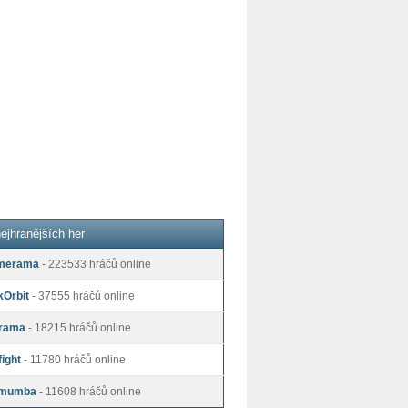
ejhranějších her
merama
- 223533 hráčů online
kOrbit
- 37555 hráčů online
rama
- 18215 hráčů online
ight
- 11780 hráčů online
mumba
- 11608 hráčů online