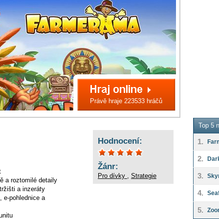
Právě hraje 223533 hráčů
Top 5 n
Hodnocení:
1.
Far
2.
Dar
Žánr:
t
3.
Pro dívky
,
Strategie
Sky
ě a roztomilé detaily
žišti a inzeráty
4.
Seaf
, e-pohlednice a
5.
Zoo
unitu