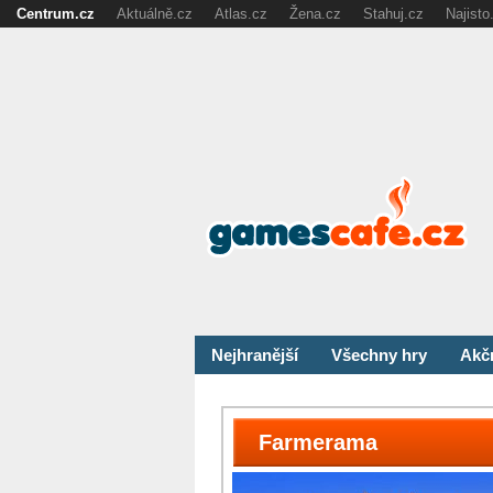
Centrum.cz
Aktuálně.cz
Atlas.cz
Žena.cz
Stahuj.cz
Najisto
Nejhranější
Všechny hry
Akč
Farmerama