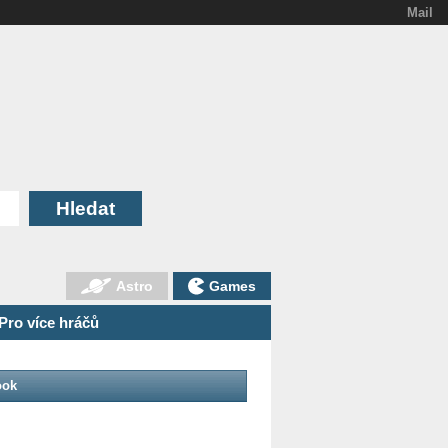
Mail
Astro
Games
Pro více hráčů
ook