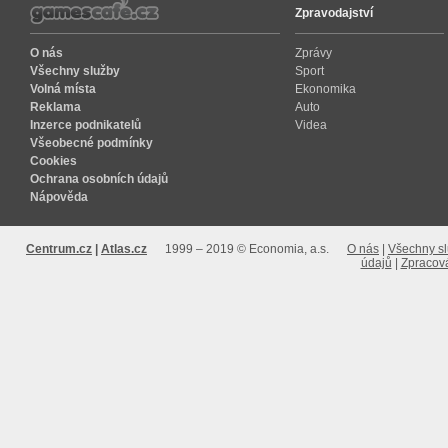
Zpravodajství
O nás
Zprávy
Všechny služby
Sport
Volná místa
Ekonomika
Reklama
Auto
Inzerce podnikatelů
Videa
Všeobecné podmínky
Cookies
Ochrana osobních údajů
Nápověda
Centrum.cz
Atlas.cz
1999 – 2019 © Economia, a.s.
O nás
Všechny s
údajů
Zpracová