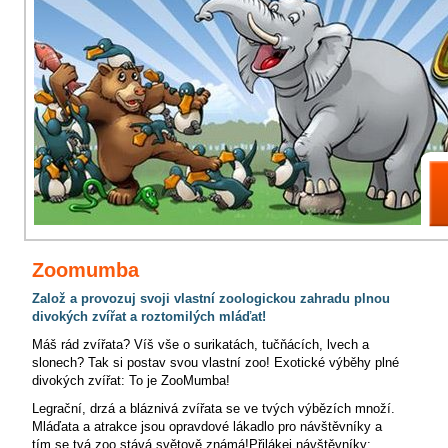
Zoomumba
Založ a provozuj svoji vlastní zoologickou zahradu plnou
divokých zvířat a roztomilých mláďat!
Máš rád zvířata? Víš vše o surikatách, tučňácích, lvech a
slonech? Tak si postav svou vlastní zoo! Exotické výběhy plné
divokých zvířat: To je ZooMumba!
Legrační, drzá a bláznivá zvířata se ve tvých výbězích množí.
Mláďata a atrakce jsou opravdové lákadlo pro návštěvníky a
tím se tvá zoo stává světově známá!Přilákej návštěvníky: