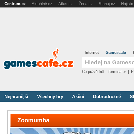
Centrum.cz
Aktuálně.cz
Atlas.cz
Žena.cz
Stahuj.cz
Najisto
Internet
Gamescafe
Co právě frčí:
Terminator
|
P
Nejhranější
Všechny hry
Akční
Dobrodružné
St
Zoomumba