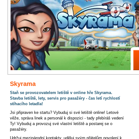
Skyrama
Staň se provozovatelem letiště v online hře Skyrama.
Stavba letiště, lety, servis pro pasažéry - čas letí rychlostí
stíhacího letadla!
Jsi připraven ke startu? Vybuduj si své letiště online! Letové
věže, správa linek a personál k dispozici - tady přebíráš vedení
Ty! Vybuduj a provozuj své vlastní letiště a postarej se o
pasažéry.
Udržuj mezinárodní kontakty, uděluj svým přátelům povolení k