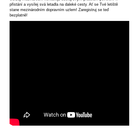
přistání a vysílej svá letadla na daleké cesty. Ať se Tvé letiště
stane mezinárodním dopravním uzlem! Zaregistruj se teď
bezplatně!