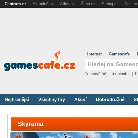
Centrum.cz
Aktuálně.cz
Atlas.cz
Žena.cz
Stahuj.cz
Najisto
Internet
Gamescafe
Co právě frčí:
Terminator
|
P
Nejhranější
Všechny hry
Akční
Dobrodružné
St
Skyrama