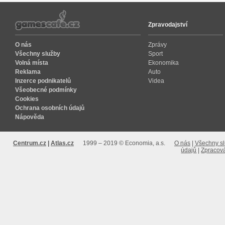
Zpravodajství
O nás
Zprávy
Všechny služby
Sport
Volná místa
Ekonomika
Reklama
Auto
Inzerce podnikatelů
Videa
Všeobecné podmínky
Cookies
Ochrana osobních údajů
Nápověda
Centrum.cz
Atlas.cz
1999 – 2019 © Economia, a.s.
O nás
Všechny s
údajů
Zpracová