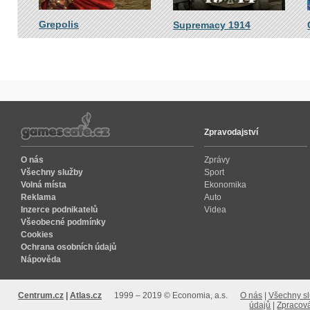
Grepolis
Supremacy 1914
Zpravodajství
O nás
Zprávy
Všechny služby
Sport
Volná místa
Ekonomika
Reklama
Auto
Inzerce podnikatelů
Videa
Všeobecné podmínky
Cookies
Ochrana osobních údajů
Nápověda
Centrum.cz
Atlas.cz
1999 – 2019 © Economia, a.s.
O nás
Všechny s
údajů
Zpracová