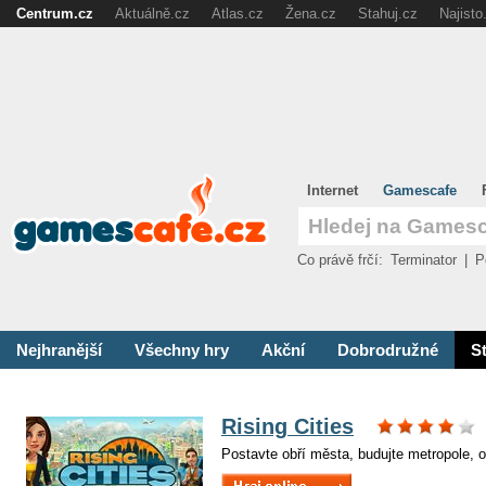
Centrum.cz
Aktuálně.cz
Atlas.cz
Žena.cz
Stahuj.cz
Najisto
Internet
Gamescafe
Co právě frčí:
Terminator
|
P
Nejhranější
Všechny hry
Akční
Dobrodružné
St
Rising Cities
Postavte obří města, budujte metropole, o