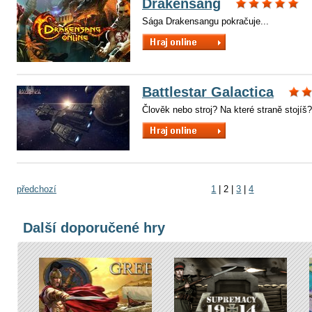
Drakensang
Sága Drakensangu pokračuje...
Battlestar Galactica
Člověk nebo stroj? Na které straně stojíš
předchozí
1
|
2
|
3
|
4
Další doporučené hry