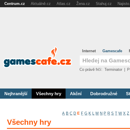
Centrum.cz
Aktuálně.cz
Atlas.cz
Žena.cz
Stahuj.cz
Najisto
Internet
Gamescafe
Co právě frčí:
Terminator
|
P
Nejhranější
Všechny hry
Akční
Dobrodružné
St
A
B
C
D
E
F
G
K
L
M
N
P
R
S
T
W
X
Z
Všechny hry