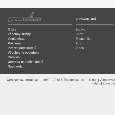
Zpravodajství
O nás
Zprávy
Všechny služby
Sport
Volná místa
Ekonomika
Reklama
Auto
Inzerce podnikatelů
Videa
Všeobecné podmínky
Cookies
Ochrana osobních údajů
Nápověda
Centrum.cz
Atlas.cz
1999 – 2019 © Economia, a.s.
O nás
Všechny s
údajů
Zpracová