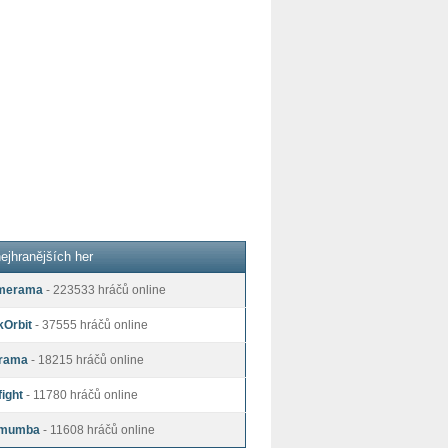
ejhranějších her
merama
- 223533 hráčů online
kOrbit
- 37555 hráčů online
rama
- 18215 hráčů online
ight
- 11780 hráčů online
mumba
- 11608 hráčů online