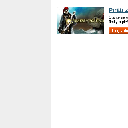
Piráti 
Staňte se 
flotily a pl