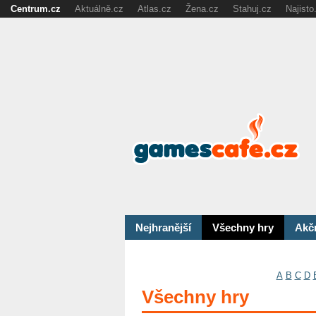
Centrum.cz
Aktuálně.cz
Atlas.cz
Žena.cz
Stahuj.cz
Najisto
Nejhranější
Všechny hry
Akč
A
B
C
D
Všechny hry