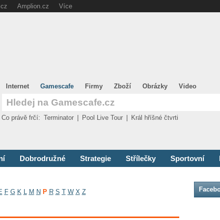
.cz
Amplion.cz
Více
Internet
Gamescafe
Firmy
Zboží
Obrázky
Video
Co právě frčí:
Terminator
|
Pool Live Tour
|
Král hříšné čtvrti
ní
Dobrodružné
Strategie
Střílečky
Sportovní
Faceb
E
F
G
K
L
M
N
P
R
S
T
W
X
Z