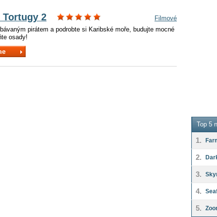
z Tortugy 2
Filmové
obávaným pirátem a podrobte si Karibské moře, budujte mocné
eňte osady!
Top 5 n
1.
Far
2.
Dar
3.
Sky
4.
Seaf
5.
Zoo