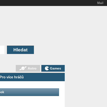
Mail
Astro
Games
Pro více hráčů
ook