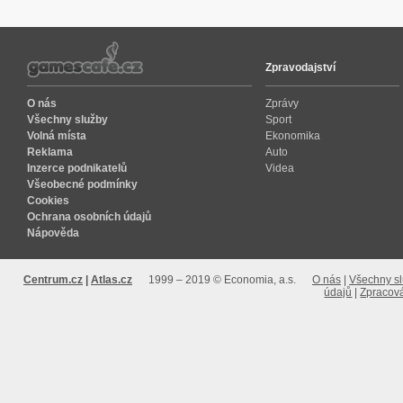
Zpravodajství
O nás
Zprávy
Všechny služby
Sport
Volná místa
Ekonomika
Reklama
Auto
Inzerce podnikatelů
Videa
Všeobecné podmínky
Cookies
Ochrana osobních údajů
Nápověda
Centrum.cz
Atlas.cz
1999 – 2019 © Economia, a.s.
O nás
Všechny s
údajů
Zpracová