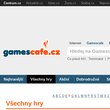
Centrum.cz
Aktuálně.cz
Atlas.cz
Žena.cz
Stahuj.cz
Najisto
Internet
Gamescafe
Co právě frčí:
Terminator
|
P
Nejhranější
Všechny hry
Akční
Dobrodružné
St
A
B
C
D
E
F
G
K
L
M
N
P
R
S
T
W
X
Z
Všechny hry