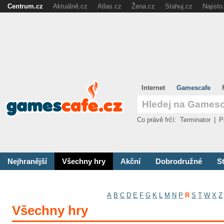
Centrum.cz
Aktuálně.cz
Atlas.cz
Žena.cz
Stahuj.cz
Najisto
Internet
Gamescafe
Co právě frčí:
Terminator
|
P
Nejhranější
Všechny hry
Akční
Dobrodružné
St
A
B
C
D
E
F
G
K
L
M
N
P
R
S
T
W
X
Z
Všechny hry