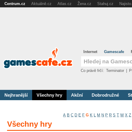
Centrum.cz
Aktuálně.cz
Atlas.cz
Žena.cz
Stahuj.cz
Najisto
Internet
Gamescafe
Co právě frčí:
Terminator
|
P
Nejhranější
Všechny hry
Akční
Dobrodružné
St
A
B
C
D
E
F
G
K
L
M
N
P
R
S
T
W
X
Z
Všechny hry