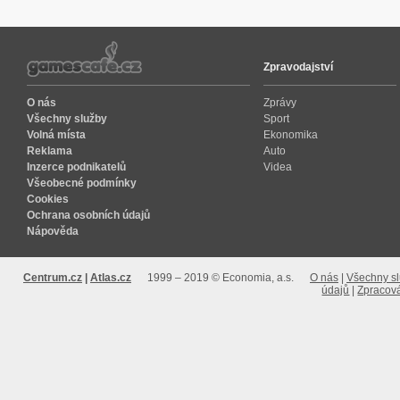
Zpravodajství
O nás
Zprávy
Všechny služby
Sport
Volná místa
Ekonomika
Reklama
Auto
Inzerce podnikatelů
Videa
Všeobecné podmínky
Cookies
Ochrana osobních údajů
Nápověda
Centrum.cz
Atlas.cz
1999 – 2019 © Economia, a.s.
O nás
Všechny s
údajů
Zpracová